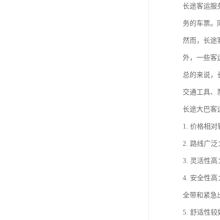
长途客运服
务的车票。
然而，长途
外，一些客
总的来说，
交通工具、
长途大巴客
1. 价格
2. 路线
3. 灵活
4. 安全
全带和紧急
5. 舒适