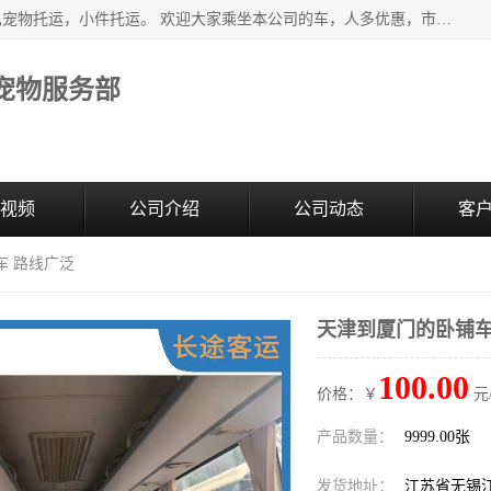
江阴澄江街道宠之旅宠物服务部主营北京到全国各地豪华大巴宠物托运，小件托运。 欢迎大家乘坐本公司的车，人多优惠，市内接送，申请货物运输。 车内冷暖空调欢迎乘坐，欢迎来电咨询
宠物服务部
视频
公司介绍
公司动态
客
车 路线广泛
天津到厦门的卧铺车
100.00
价格：￥
元
产品数量：
9999.00张
发货地址：
江苏省无锡