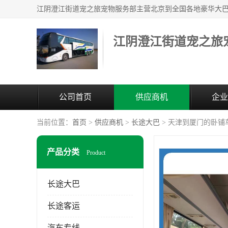
江阴澄江街道宠之旅
公司首页
供应商机
企业
当前位置：
首页
>
供应商机
>
长途大巴
> 天津到厦门的卧铺
产品分类
Product
长途大巴
长途客运
汽车专线