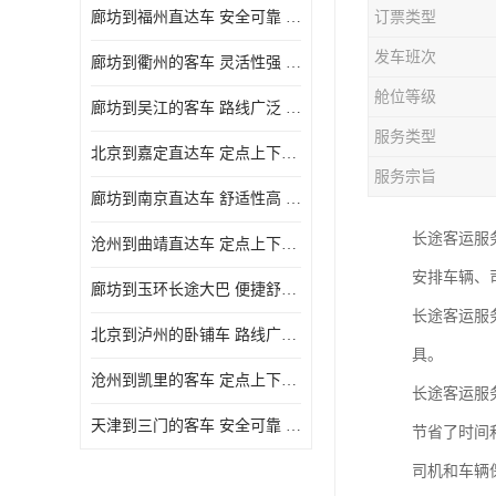
廊坊到福州直达车 安全可靠 确保有座位可用
订票类型
发车班次
廊坊到衢州的客车 灵活性强 提供多班次选择
舱位等级
廊坊到吴江的客车 路线广泛 确保乘客的安全
服务类型
北京到嘉定直达车 定点上下车 确保有座位可用
服务宗旨
廊坊到南京直达车 舒适性高 确保有座位可用
长途客运服
沧州到曲靖直达车 定点上下车 能够连接城市和乡村
安排车辆、
廊坊到玉环长途大巴 便捷舒适 确保乘客的安全
长途客运服
北京到泸州的卧铺车 路线广泛 确保有座位可用
具。
沧州到凯里的客车 定点上下车 满足多种出行需求
长途客运服
天津到三门的客车 安全可靠 提供多班次选择
节省了时间
司机和车辆