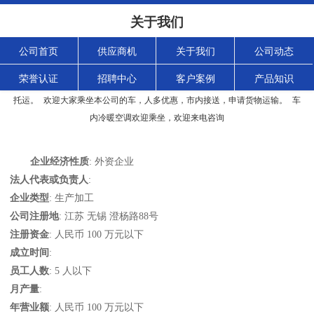
关于我们
公司首页
供应商机
关于我们
公司动态
荣誉认证
招聘中心
客户案例
产品知识
江阴澄江街道宠之旅宠物服务部
主营北京到全国各地豪华大巴宠物托运，小件
托运。 欢迎大家乘坐本公司的车，人多优惠，市内接送，申请货物运输。 车
内冷暖空调欢迎乘坐，欢迎来电咨询
企业经济性质
: 外资企业
法人代表或负责人
:
企业类型
: 生产加工
公司注册地
: 江苏 无锡 澄杨路88号
注册资金
: 人民币 100 万元以下
成立时间
:
员工人数
: 5 人以下
月产量
:
年营业额
: 人民币 100 万元以下