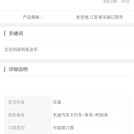
浏览次数：
405
次
产品规格：
发货地:
江苏省无锡江阴市
关键词
北京到深圳直达车
详细说明
是否往返
往返
票务服务
长途汽车大巴车+客车+时刻表
订票类型
可提前订票