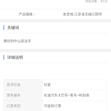
浏览次数：
361
次
产品规格：
发货地:
江苏省无锡江阴市
关键词
廊坊到中山直达车
详细说明
是否往返
往返
票务服务
长途汽车大巴车+客车+时刻表
订票类型
可提前订票