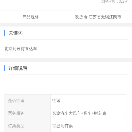
浏览次数：
322
次
产品规格：
发货地:
江苏省无锡江阴市
关键词
北京到云霄直达车
详细说明
是否往返
往返
票务服务
长途汽车大巴车+客车+时刻表
订票类型
可提前订票