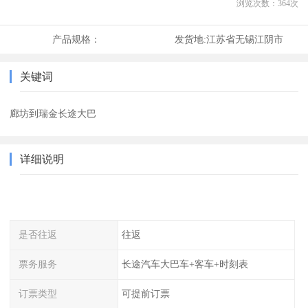
浏览次数：
364
次
产品规格：
发货地:
江苏省无锡江阴市
关键词
廊坊到瑞金长途大巴
详细说明
是否往返
往返
票务服务
长途汽车大巴车+客车+时刻表
订票类型
可提前订票