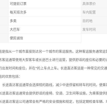
可提前订票
具体票价
每天班次多
车内配置
多类
目的地
大巴车
发车时间
便民诚信
运是指从一个城市直接到达另一个城市的客运服务。这种客运服务通常运
达客运通常使用大型客车或长途巴士进行运营，提供舒适的座位和必要的
的出发时间和座位，并在*的上车点上车。长途直达客运是一种常见的交
运的优势包括：
效益：长途直达客运通常会选择短的路线，减少中途停留和转车的时间，使
性：长途直达客运通常会提供舒适的座椅、空调、卫生间等设施，为乘客提供
性：长途直达客运公司通常会有严格的安全措施和规定，包括定期检查车辆