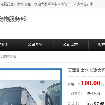
江阴澄江街道宠之旅宠物服务部主营北京到全国各地豪华大巴宠物托运，小件托运。 欢迎大家乘坐本公司的车，人多优惠，市内接送，申请货物运输。 车内冷暖空调欢迎乘坐，欢迎来电咨询
宠物服务部
视频
公司介绍
公司动态
客
巴 便捷舒适
天津到太仓长途大巴
100.00
价格：￥
元
产品数量：
9999.00张
发货地址：
江苏省无锡