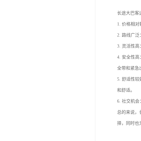
长途大巴客
1. 价格
2. 路线
3. 灵活
4. 安全
全带和紧急
5. 舒适
和舒适。
6. 社交
总的来说，
择，同时也