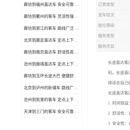
廊坊到福州直达车 安全可靠 确保有座位可用
订票类型
发车班次
廊坊到衢州的客车 灵活性强 提供多班次选择
舱位等级
廊坊到吴江的客车 路线广泛 确保乘客的安全
服务类型
北京到嘉定直达车 定点上下车 确保有座位可用
服务宗旨
廊坊到南京直达车 舒适性高 确保有座位可用
长途直达客
沧州到曲靖直达车 定点上下车 能够连接城市和乡村
利。长途直
廊坊到玉环长途大巴 便捷舒适 确保乘客的安全
择适合自己
北京到泸州的卧铺车 路线广泛 确保有座位可用
长途直达客
沧州到凯里的客车 定点上下车 满足多种出行需求
1. 时间
天津到三门的客车 安全可靠 提供多班次选择
2. 舒适
3. 安全