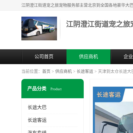
江阴澄江街道宠之旅
公司首页
供应商机
企业
当前位置：
首页
>
供应商机
>
长途客运
> 天津到太仓长途大
产品分类
Product
长途大巴
长途客运
汽车专线