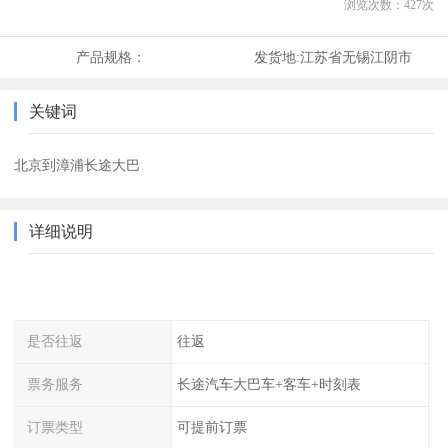
浏览次数：
427
次
产品规格：
发货地:
江苏省无锡江阴市
关键词
北京到漳浦长途大巴
详细说明
是否往返
往返
票务服务
长途汽车大巴车+客车+时刻表
订票类型
可提前订票