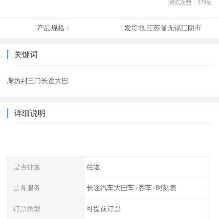
浏览次数：
379
次
产品规格：
发货地:
江苏省无锡江阴市
关键词
廊坊到三门长途大巴
详细说明
是否往返
往返
票务服务
长途汽车大巴车+客车+时刻表
订票类型
可提前订票