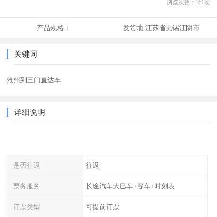
浏览次数：
351
次
产品规格：
发货地:
江苏省无锡江阴市
关键词
沧州到三门直达车
详细说明
是否往返
往返
票务服务
长途汽车大巴车+客车+时刻表
订票类型
可提前订票