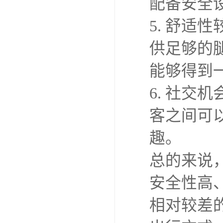
长途大巴
1. 价
票价通常
2. 路