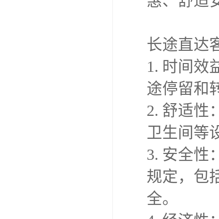
惠、舒适
长途直达
1. 时
途停留和
2. 舒
卫生间等
3. 安
规定，包
全。