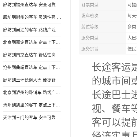
廊坊到福州直达车 安全可靠 确保有座位可用
订票类型
可提
发车班次
每天
廊坊到衢州的客车 灵活性强 提供多班次选择
舱位等级
多类
廊坊到吴江的客车 路线广泛 确保乘客的安全
服务类型
大巴
北京到嘉定直达车 定点上下车 确保有座位可用
服务宗旨
便民
廊坊到南京直达车 舒适性高 确保有座位可用
长途客运
沧州到曲靖直达车 定点上下车 能够连接城市和乡村
的城市间
廊坊到玉环长途大巴 便捷舒适 确保乘客的安全
长途巴士
北京到泸州的卧铺车 路线广泛 确保有座位可用
沧州到凯里的客车 定点上下车 满足多种出行需求
视、餐车
天津到三门的客车 安全可靠 提供多班次选择
客可以提
经济实惠