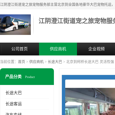
江阴澄江街道宠之旅宠物服
公司首页
供应商机
企业视频
当前位置：
首页
>
供应商机
>
长途大巴
> 北京到柯桥长途大巴 灵活性强
产品分类
Product
长途大巴
长途客运
汽车专线