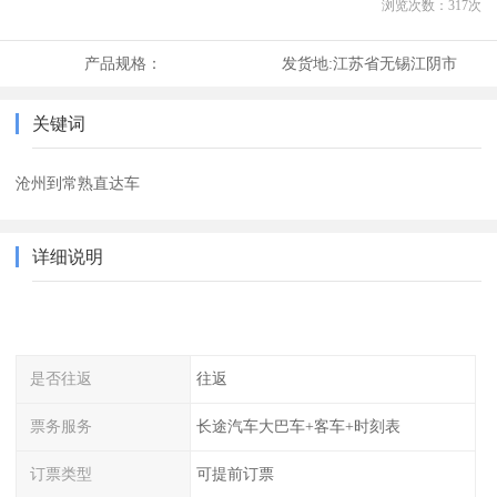
浏览次数：
317
次
产品规格：
发货地:
江苏省无锡江阴市
关键词
沧州到常熟直达车
详细说明
是否往返
往返
票务服务
长途汽车大巴车+客车+时刻表
订票类型
可提前订票