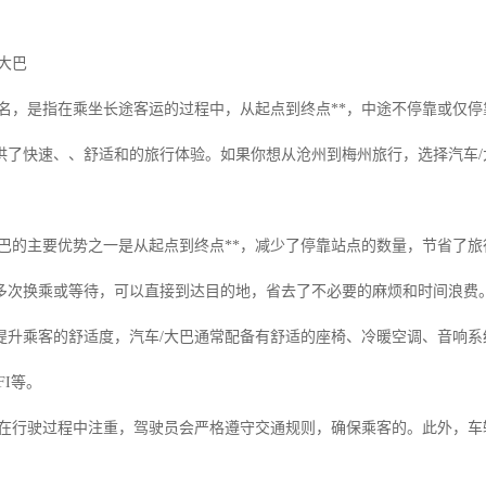
大巴
其名，是指在乘坐长途客运的过程中，从起点到终点**，中途不停靠或仅
供了快速、、舒适和的旅行体验。如果你想从沧州到梅州旅行，选择汽车/
/大巴的主要优势之一是从起点到终点**，减少了停靠站点的数量，节省了
多次换乘或等待，可以直接到达目的地，省去了不必要的麻烦和时间浪费
提升乘客的舒适度，汽车/大巴通常配备有舒适的座椅、冷暖空调、音响
FI等。
巴在行驶过程中注重，驾驶员会严格遵守交通规则，确保乘客的。此外，车
：