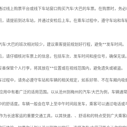
通过线上购票平台或线下车站窗口购买汽车/大巴的车票。在购票时，务必
前，请提前到达车站，并通过安检后上车。在乘车过程中，遵守车站和车
汽车/大巴的班次相对较少，建议乘客提前规划好行程，避免**发车时间。
后，请仔细核对车票上的信息，包括车次、发车时间和座位号，确保无误
妥善保管个人行李，将其放在**位置或在视线范围内，避免遗失或被盗。
车过程中，请务必遵守车站和车辆的相关规定，如系好带、不在车厢内吸
际应用中有着广泛的适用范围。以从沧州到梅州的汽车/大巴为例，车辆通常
中的舒适度。车辆一般会在早上至中午时间段发车，乘客可以通过电话或
巴作为长途客运的重要交通工具，以其快速、、舒适和的特点受到广大乘客