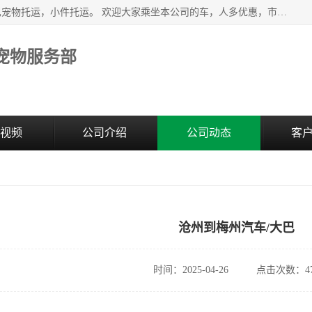
江阴澄江街道宠之旅宠物服务部主营北京到全国各地豪华大巴宠物托运，小件托运。 欢迎大家乘坐本公司的车，人多优惠，市内接送，申请货物运输。 车内冷暖空调欢迎乘坐，欢迎来电咨询
宠物服务部
视频
公司介绍
公司动态
客
沧州到梅州汽车/大巴
时间：2025-04-26
点击次数：47