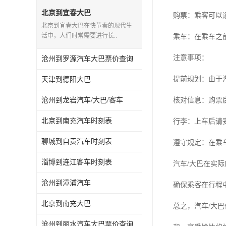
北京到宜春大巴
购票：乘客可以
北京到宜春大巴在快节奏的现代生
活中，人们时常需要进行长..
乘车：在乘车之
注意事项：
沧州到罗源汽车大巴票价查询
提前规划：由于
天津到德阳大巴
沧州到龙岩汽车/大巴/客车
核对信息：购票
北京到南充汽车时刻表
行李：上车后请
聊城到自贡汽车时刻表
遵守规定：在乘
淄博到连江客车时刻表
汽车/大巴在实
沧州到漳浦汽车
确保乘客在行程
北京到南充大巴
总之，汽车/大
沧州到丽水汽车大巴票价查询