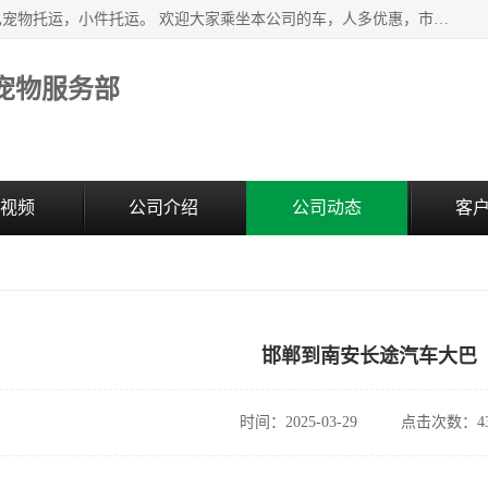
江阴澄江街道宠之旅宠物服务部主营北京到全国各地豪华大巴宠物托运，小件托运。 欢迎大家乘坐本公司的车，人多优惠，市内接送，申请货物运输。 车内冷暖空调欢迎乘坐，欢迎来电咨询
宠物服务部
视频
公司介绍
公司动态
客
邯郸到南安长途汽车大巴
时间：2025-03-29
点击次数：43