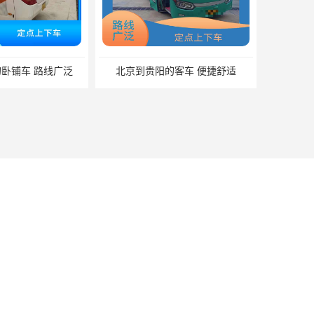
卧铺车 路线广泛
北京到贵阳的客车 便捷舒适
19826357308
地址：江苏省 无锡 澄杨路88号
联系人：张经理
先生
北京到贺州的客车 定点上下车 提供多班次选择
天津到毕节长途大巴 安全性好 确保乘客的安全
微信帐号：19826357308