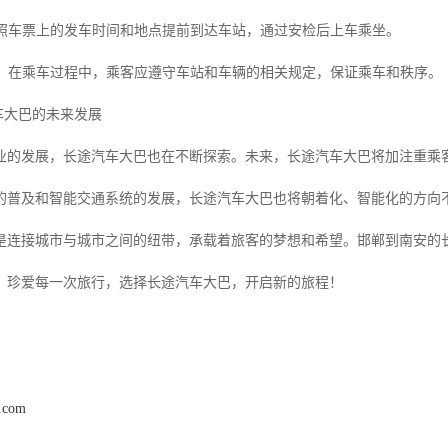
*：按照车票上的发车时间和地点提前到达车站，通过安检后上车乘坐。
项**：在乘车过程中，乘客应遵守车站和车辆的相关规定，保证乘车和秩序。
汽车大巴的未来发展
业的发展，长途汽车大巴也在不断探索。未来，长途汽车大巴将加注重乘
的普及和智能交通系统的发展，长途汽车大巴也将朝着化、智能化的方向
是连接城市与城市之间的纽带，承载着旅客的梦想和希望。邯郸到南安的
。珍爱每一次旅行，选择长途汽车大巴，开启新的旅程！
a.com