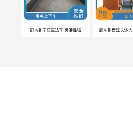
廊坊到宁波直达车 灵活性强
廊坊到晋江长途大
您是第
1511344
位访客
版权所有 ©2026-08-08
苏ICP备2024126580号-1
江阴澄江街道宠之旅宠物服务部
保留所有权利.
技术支持：
八方资源网
免责声明
管理员入口
网站
廊坊到铜仁的客车 安全可靠 较为经济实惠的选择