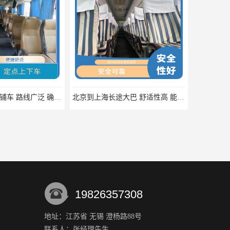
北京到上海长途大巴 舒适性高 能够连接城市和乡村
北京到贺州的客车 定点上下车 提供多班次选择
19826357308
地址：江苏省 无锡 澄杨路88号
联系人：张经理
先生