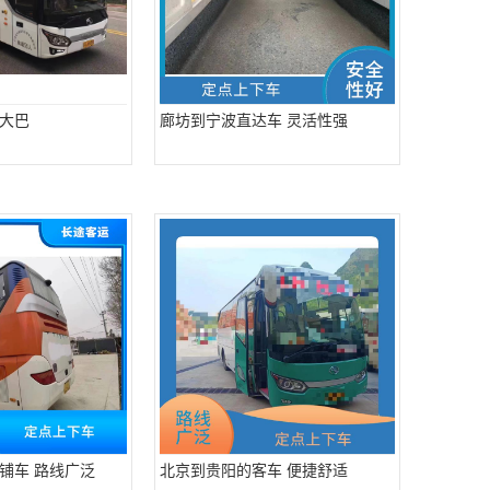
大巴
廊坊到宁波直达车 灵活性强
铺车 路线广泛
北京到贵阳的客车 便捷舒适