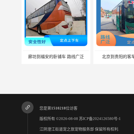
北京到贵阳的客车 便捷舒适
您是第
1510218
位访客
版权所有 ©2026-08-08
苏ICP备2024126580号-1
江阴澄江街道宠之旅宠物服务部
保留所有权利.