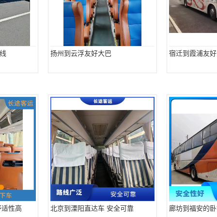
线
扬州到云浮友好大巴
宿迁到霞浦友好
舒适性高
北京到溧阳直达车 安全可靠
廊坊到福安的卧