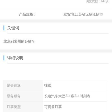
浏览次数：
642
次
产品规格：
发货地:
江苏省无锡江阴市
关键词
北京到常州的卧铺车
详细说明
是否往返
往返
票务服务
长途汽车大巴车+客车+时刻表
订票类型
可提前订票