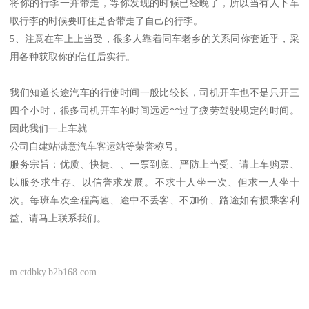
将你的行李一并带走，等你发现的时候已经晚了，所以当有人下车
取行李的时候要盯住是否带走了自己的行李。
5、注意在车上上当受，很多人靠着同车老乡的关系同你套近乎，采
用各种获取你的信任后实行。
我们知道长途汽车的行使时间一般比较长，司机开车也不是只开三
四个小时，很多司机开车的时间远远**过了疲劳驾驶规定的时间。
因此我们一上车就
公司自建站满意汽车客运站等荣誉称号。
服务宗旨：优质、快捷、、一票到底、严防上当受、请上车购票、
以服务求生存、以信誉求发展。不求十人坐一次、但求一人坐十
次。每班车次全程高速、途中不丢客、不加价、路途如有损乘客利
益、请马上联系我们。
m.ctdbky.b2b168.com