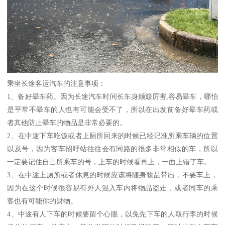
乘坐长途客运汽车的注意事项：
1、备好晕车药。因为长途汽车时间长车身颠簸厉害,容易晕车，哪怕
是平常不晕车的人也有可能会受不了，所以在出发前备好晕车药或
者其他防止晕车的物品是非常必要的。
2、在中途下车吃饭或者上厕所回来的时候已经记准所乘车辆的位置
以及号，因为客车招呼站往往会有同路的很多非常相似的车，所以
一定要记住自己所乘车的号，上车的时候看再上，一面上错了车。
3、在中途上厕所或者休息的时候应该将随身物品带出，不要车上，
因为在这个时候很容易有外人混入车内将物品盗走，或者同车的乘
客也有可能你的财物。
4、中途有人下车的时候要留个心眼，以免先下车的人取行李的时候